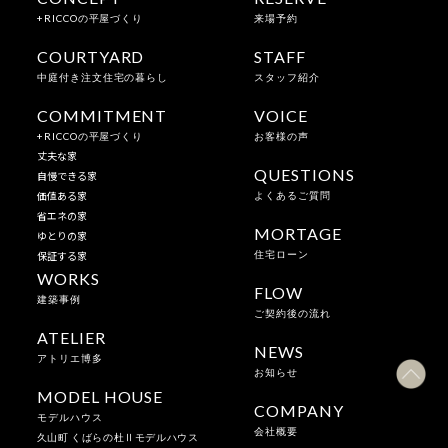
+RICCOの平屋づくり
来場予約
COURTYARD
STAFF
中庭付き注文住宅の暮らし
スタッフ紹介
COMMITMENT
VOICE
+RICCOの平屋づくり
お客様の声
丈夫な家
QUESTIONS
自慢できる家
価値ある家
よくあるご質問
省エネの家
MORTAGE
ゆとりの家
保証する家
住宅ローン
WORKS
FLOW
建築事例
ご契約後の流れ
ATELIER
NEWS
アトリエ博多
お知らせ
MODEL HOUSE
COMPANY
モデルハウス
会社概要
久山町 くばらの杜Ⅱモデルハウス