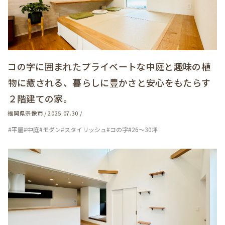
コの字に囲まれたプライベートな中庭と趣味の植
物に癒される、暮らしに豊かさと安心をもたらす
２階建ての家。
福岡県宗像市 / 2025.07.30 /
#平屋
#中庭
#モダン
#スタイリッシュ
#コの字
#26～30坪