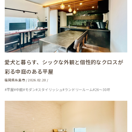
愛犬と暮らす、シックな外観と個性的なクロスが
彩る中庭のある平屋
福岡県糸島市 / 2026.02.20 /
#平屋
#中庭
#モダン
#スタイリッシュ
#ランドリールーム
#26～30坪