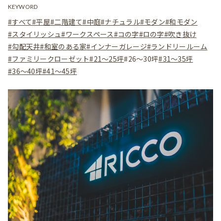
KEYWORD
#すべて
#平屋
#二階建て
#中庭
#ナチュラル
#モダン
#和モダン
#スタイリッシュ
#ワークスペース
#コの字
#ロの字
#吹き抜け
#勾配天井
#和室のある家
#インナーガレージ
#ランドリールーム
#ファミリークローゼット
#21～25坪
#26～30坪
#31～35坪
#36～40坪
#41～45坪