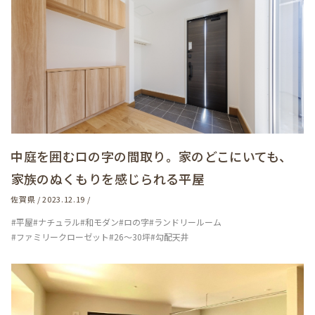
中庭を囲むロの字の間取り。家のどこにいても、
家族のぬくもりを感じられる平屋
佐賀県 / 2023.12.19 /
#平屋
#ナチュラル
#和モダン
#ロの字
#ランドリールーム
#ファミリークローゼット
#26～30坪
#勾配天井