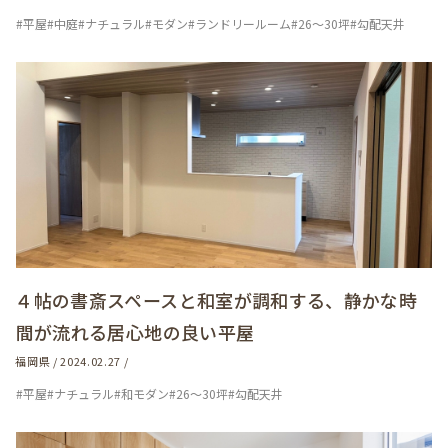
#平屋
#中庭
#ナチュラル
#モダン
#ランドリールーム
#26～30坪
#勾配天井
４帖の書斎スペースと和室が調和する、静かな時
間が流れる居心地の良い平屋
福岡県 / 2024.02.27 /
#平屋
#ナチュラル
#和モダン
#26～30坪
#勾配天井