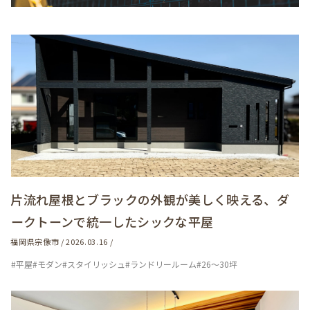
片流れ屋根とブラックの外観が美しく映える、ダ
ークトーンで統一したシックな平屋
福岡県宗像市 / 2026.03.16 /
#平屋
#モダン
#スタイリッシュ
#ランドリールーム
#26～30坪