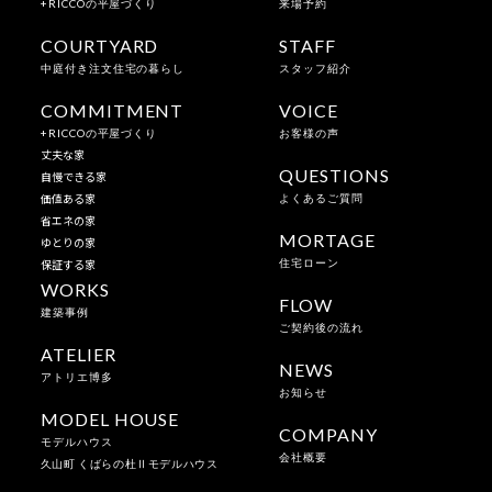
+RICCOの平屋づくり
来場予約
COURTYARD
STAFF
中庭付き注文住宅の暮らし
スタッフ紹介
COMMITMENT
VOICE
+RICCOの平屋づくり
お客様の声
丈夫な家
QUESTIONS
自慢できる家
価値ある家
よくあるご質問
省エネの家
MORTAGE
ゆとりの家
保証する家
住宅ローン
WORKS
FLOW
建築事例
ご契約後の流れ
ATELIER
NEWS
アトリエ博多
お知らせ
MODEL HOUSE
COMPANY
モデルハウス
会社概要
久山町 くばらの杜Ⅱモデルハウス