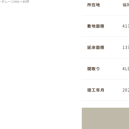
ーガレージ
#41～45坪
所在地
福
敷地面積
41
延床面積
13
間取り
4L
竣工年月
20