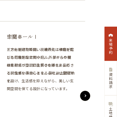
外観
インナーガレージ
中庭Ⅰ
中庭Ⅱ
玄関ホールⅠ
玄関ホールⅡ
LDK
キッチンカウンター
ダイニング
エコカラット
DEN
キッチン
ランドリールーム
バスルーム
洗面化粧台
お手洗い
洋室Ⅰ
洋室Ⅱ
洋室Ⅲ
2階
2階洋室
重厚なグレー外観が印象的な、ガレージ
シャッター付きで、2台駐車可能なゆと
タイルデッキと人工芝を合わせて約22.5
三方向を建物で囲い、境界には植栽を配
ドアを開けた瞬間、視線の先に中庭が広
玄関にはガレージへ続くドアを設け、暮
23.7帖のLDKは吹き抜けになっており、
キッチンにカウンターを設け、食事や作
ダイニングはテーブルを囲んで食事を楽
天井まで伸びるエコカラット。 天然石
2帖のDENスペースには、空間に合わせ
キッチンには、LIXIL「リシェル」の収
キッチン横に設けたランドリールーム
トクラスバスルーム「アクシィ」。ほど
上質なデザインと機能性を兼ね備えたハ
1.5帖のゆとりあるお手洗いにも洗面台
細かなタイル柄×パールのアクセントク
中庭に面した6帖の洋室。 大きな窓から
一段上げた小上がりが、空間にほどよい
2階にもお手洗いを設けることで、夜間
リアルな石目の層を、縦のストライプと
のある住まい。 直線的なフォルムと陰
りのあるガレージ。フルフラットに近い
帖の広さを確保した中庭。リビングに面
した花壇を設けた中庭。 外部からの視
がる印象的な玄関ホール。 タイルや壁
らしやすさを考えた動線設計に。 外出
縦にも横にも広がりを感じる開放的な空
業をしながら自然と会話が生まれる家族
しむための場所に。 中庭からの光を取
のような繊細な凹凸と、やわらかな色合
て特注した家具を設えました。 背面に
納棚を採用。 2WAYクローゼット仕様と
は、洗う・干す・しまうがスムーズに完
よい艶感とダークトーンが空間を引き締
イグレードな洗面化粧台、TOTOの「エ
と色違いのタイルを採用。大胆な大判ミ
ロスが、上質な雰囲気を演出。 視線を
やわらかな光が入り、外とのつながりを
メリハリを生む4.5帖の洋室。 高窓から
や来客時も安心。 奥に設けた納戸は、
してあしらったアクセントクロスが印象
影が、上質で落ち着きのある佇まいを演
アプローチで、車の出し入れもスムー
し、内と外がゆるやかにつながる開放的
線を抑えつつ、四季折々の緑を楽しめ
の素材感が空間に上質さを添え、奥行き
や帰宅の流れが自然と整い、日常の所作
間。 中庭へとつながる大開口から光と緑
の居場所に。 空間全体と調和する素材
り込み、日常の食卓から特別なひととき
いが光を受け止め、空間に静かな陰影を
はブラウンの棚を配し、落ち着いた色味
することで、使いやすさを確保しながら
結する家事ラク動線。南海プライウッド
め、静けさに包まれるような心地よさを
スクア」を採用。アドヴァン「スリーデ
ラーが空間を広く見せ、トイレとは思え
気にせず光を取り込める窓配置で、コン
感じられる心地よい空間です。 奥にはウ
やわらかな光を取り込み、プライバシー
季節物や日用品の収納に活躍。 機能性
的な4.5帖の洋室。 隣接する2帖のウォー
出します。
ズ。雨風から愛車を守り、防犯性にも配
な空間です。
る、住まいの中心となる心地よい空間で
と開放感を演出します。 奥には土間収納
を美しく引き立てます。
を取り込み、内と外が緩やかにつながる
感が、日常の何気ない時間にも上質さを
まで、穏やかに使い分けられる空間で
生み出します。 主張しすぎず、それでい
と素材感が、作業や読書に集中できる静
も、扉を閉めれば中が見えず、すっきり
「シェフモ」の棚で、収納力と美しさも
生むホテルライクなバスルームです。
ィーモザイク」のタイルに照明の陰影が
ないほど洗練された空間に仕上げまし
パクトでも心地よい空間に。
ォークインクローゼットを配置し、生活
を守りながらも明るく開放的に。 寝室
と快適性を兼ね備えた2階フロアです。
クインクローゼットを備え、コンパクト
慮した機能美を備えた設計です。
す。
を設け、生活感を抑えながら、美しい玄
心地よさを生み出します。
添え、気分やシーンに合わせて使い分け
す。
て確かな存在感で、住まい全体の質感を
かな居場所を演出。 限られた広さだか
とした美しいキッチン空間を保てます。
兼ね備えた機能的な空間です。
重なり、立体感と奥行きが際立つ、表情
た。
感を抑えながらすっきりと暮らせる設計
としても、くつろぎのスペースとしても
ながらも収納力とデザイン性を両立して
関空間を保てる設計になっています。
られます。
底上げする壁面です。
らこそ生まれる、心地よい“こもり感”の
豊かな洗面空間です。
としました。
使える多用途な一室です。
います。
ある空間です。