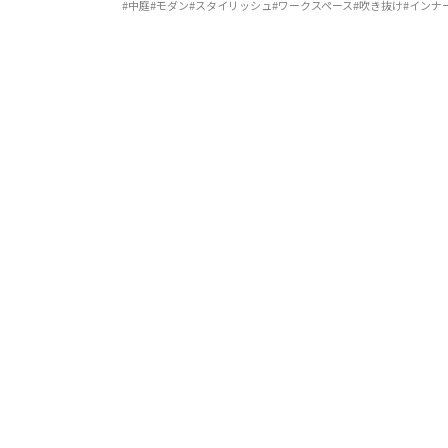
#中庭
#モダン
#スタイリッシュ
#ワークスペース
#吹き抜け
#インナ