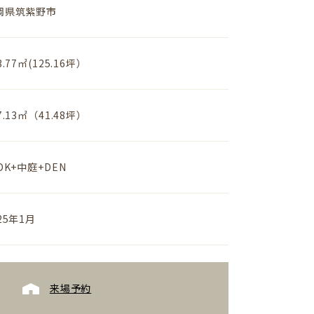
岡県筑紫野市
資料請求
3.77㎡(125.16坪）
7.13㎡（41.48坪）
土地情報
DK+中庭+DEN
25年1月
来場予約