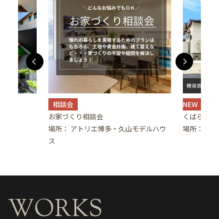
NEW MODEL HOUSE
土地情報
くばらの杜Ⅱモデルハウス
糟屋郡久山
モデルハウ
場所： 福岡県糟屋郡久山町大字久原
筑紫野市美